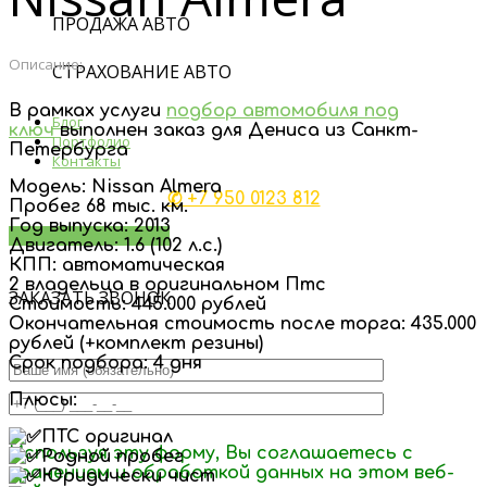
ПРОДАЖА АВТО
Описание:
СТРАХОВАНИЕ АВТО
В рамках услуги
подбор автомобиля под
Блог
ключ
выполнен заказ для Дениса из Санкт-
Портфолио
Петербурга
Контакты
Модель: Nissan Almera
✆ +7 950 0123 812
Пробег 68 тыс. км.
Год выпуска: 2013
Заказать звонок
Двигатель: 1.6 (102 л.с.)
КПП: автоматическая
2 владельца в оригинальном Птс
ЗАКАЗАТЬ ЗВОНОК
Стоимость: 445.000 рублей
Окончательная стоимость после торга: 435.000
рублей (+комплект резины)
Срок подбора: 4 дня
Плюсы:
ПТС оригинал
Используя эту форму, Вы соглашаетесь с
Родной пробег
хранением и обработкой данных на этом веб-
Юридически чист