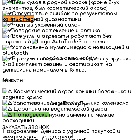
сайте.
Весь кузов в родной краске (кроме 2-ух
элементов, был косметический окрас)
Отсутствие ошибок по результатам
компьютерной диагностики
Чистый ухоженный салон
Заводские остекление и оптика
Все узлы и агрегаты работают без
нареканий
Установлена мультимедиа с навигацией и
bluetooth
подбор автомобиля
В результате переговоров Денису вручили
2-ой комплект резины и сертификат на
детейлинг номиналом в 15 т.р.
Меню
Минусы:
Косметический окрас крышки багажника и
заднего крыла
Запотевание заднего сальника коленвала
АвтоТрейдПро
Царапина на водительской двери
Заказать звонок
По подвеске нужно заменить мелкие
расходники
ЗАКАЗАТЬ ЗВОНОК
Поздравляем Дениса с удачной покупкой и
желаем удачи на дорогах!