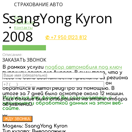
СТРАХОВАНИЕ АВТО
SsangYong Kyron
Блог
Портфолио
Контакты
2008
✆ +7 950 0123 812
Заказать звонок
Описание:
ЗАКАЗАТЬ ЗВОНОК
В рамках услуги
подбор автомобиля под ключ
выполнен заказ для Андрея. В силу того, что у
него не было возможности приехать из региона
и самостоятельно проверять машины, он
обратился в АвтоТрейдПро за помощью. В
итоге за 7 дней было осмотре около 12 машин.
Используя эту форму, Вы соглашаетесь с
Еще больше было отброшено на этапе отбора
хранением и обработкой данных на этом веб-
объявлений.
сайте.
〰
Модель: SsangYong Kyron
Тип кузова: Внедорожник