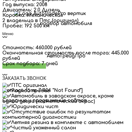
Год выпуска: 2008
Двигатель: 2.0 Дизель
Коробка: Механическая
2 владельца в Птс (оригинал)
подбор автомобиля
Пробег: 192 500 км
Меню
〰
Стоимость: 460.000 рублей
Окончательная стоимость после торга: 445.000
АвтоТрейдПро
рублей
Срок подбора: 7 дней
Заказать звонок
〰
ЗАКАЗАТЬ ЗВОНОК
ПТС оригинал
[contact-form-7 404 "Not Found"]
Родной пробег
Автомобиль в заводском окрасе, кроме
Создание и продвижение сайтов
одной двери (косметический окрас)
Юридически чист
✆
Отсутствие ошибок по результатам
компьютерной диагностики
Летняя резина в комплекте с автомобилем
Чистый ухоженный салон